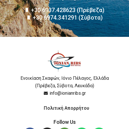
+30 6937.428623 (Πρέβεζα)
+30 6974.341291 (Σύβοτα)
Ενοικίαση Σκαφών, Ιόνιο Πέλαγος, Ελλάδα
(Πρέβεζα, Σύβοτα, Λευκάδα)
info@ionianribs.gr
Πολιτική Απορρήτου
Follow Us