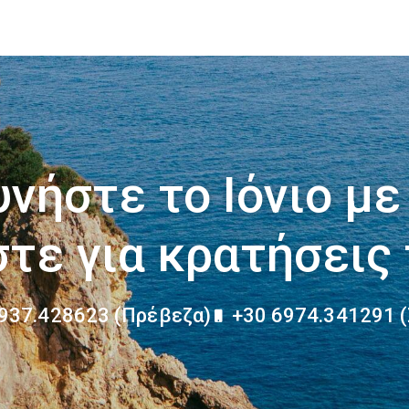
νήστε το Ιόνιο με
τε για κρατήσεις
937.428623 (Πρέβεζα)
+30 6974.341291 