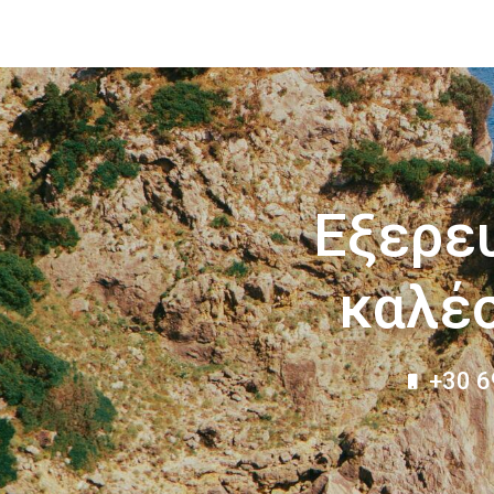
Εξερευ
καλέσ
+30 6